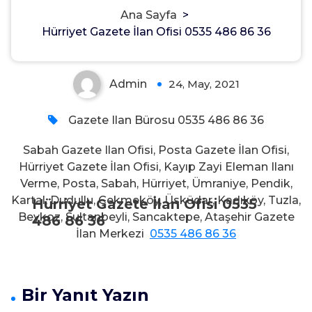
Ana Sayfa
>
486 86 36
Hürriyet Gazete İlan Ofisi 0535 486 86 36
Admin
24, May, 2021
0
Gazete Ilan Bürosu 0535 486 86 36
Sabah Gazete Ilan Ofisi, Posta Gazete İlan Ofisi,
Hürriyet Gazete İlan Ofisi, Kayıp Zayi Eleman Ilanı
Verme, Posta, Sabah, Hürriyet, Ümraniye, Pendik,
Kartal, Dudullu, Çekmeköy, Üsküdar, Kadıköy, Tuzla,
Hürriyet Gazete İlan Ofisi 0535
Beykoz, Sultanbeyli, Sancaktepe, Ataşehir Gazete
486 86 36
İlan Merkezi
0535 486 86 36
Bir Yanıt Yazın