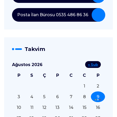
Posta İlan Bürosu 0535 486 86 36
Takvim
Ağustos 2026
« Şub
P
S
Ç
P
C
C
P
1
2
3
4
5
6
7
8
9
10
11
12
13
14
15
16