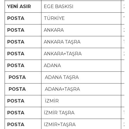
YENİ ASIR
EGE BASKISI
2
POSTA
TÜRKİYE
7.
POSTA
ANKARA
2.
POSTA
ANKARA TAŞRA
1.
POSTA
ANKARA+TAŞRA
2.
POSTA
ADANA
1.
POSTA
ADANA TAŞRA
1.
POSTA
ADANA+TAŞRA
1.
POSTA
İZMİR
2.
POSTA
İZMİR TAŞRA
1.
POSTA
İZMİR+TAŞRA
2.