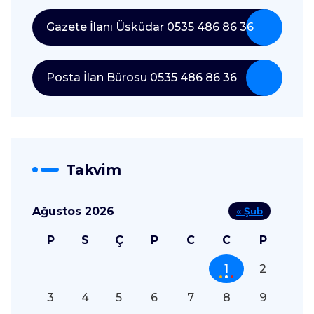
Gazete İlanı Üsküdar 0535 486 86 36
Posta İlan Bürosu 0535 486 86 36
Takvim
Ağustos 2026
« Şub
P
S
Ç
P
C
C
P
1
2
3
4
5
6
7
8
9