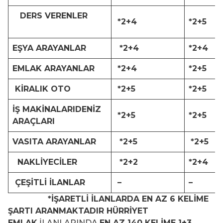
DERS VERENLER
*2+4
*2+5
EŞYA ARAYANLAR
*2+4
*2+4
EMLAK ARAYANLAR
*2+4
*2+5
KİRALIK OTO
*2+5
*2+5
İŞ MAKİNALARIDENİZ
*2+5
*2+5
ARAÇLARI
VASITA ARAYANLAR
*2+5
*2+5
NAKLİYECİLER
*2+2
*2+4
ÇEŞİTLİ İLANLAR
–
–
*İŞARETLİ İLANLARDA EN AZ 6 KELİME
ŞARTI ARANMAKTADIR HÜRRİYET
EMLAK
İLANLARINDA
EN AZ 140 KELİME 1+3