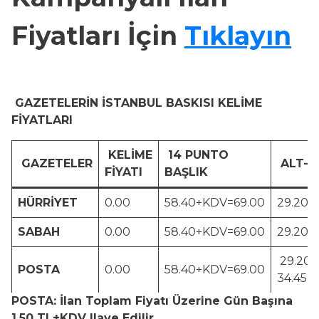
Fiyatları İçin
Tıklayın
GAZETELERİN İSTANBUL BASKISI KELİME
FİYATLARI
KELİME
14 PUNTO
GAZETELER
ALT-Ü
FİYATI
BAŞLIK
HÜRRİYET
0.00
58.40+KDV=69.00
29.20+
SABAH
0.00
58.40+KDV=69.00
29.20+
29.20
POSTA
0.00
58.40+KDV=69.00
34.45
POSTA: İlan Toplam Fiyatı Üzerine Gün Başına
1.50 TL+KDV Ilave Edilir