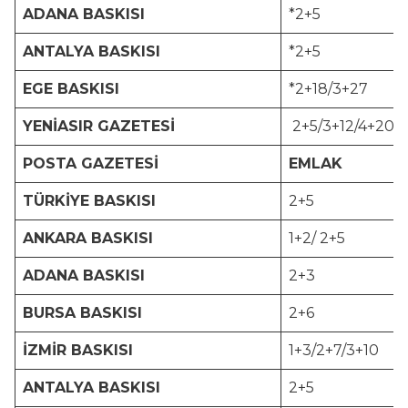
ADANA BASKISI
*2+5
ANTALYA BASKISI
*2+5
EGE BASKISI
*2+18/3+27
YENİASIR GAZETESİ
2+5/3+12/4+20
POSTA GAZETESİ
EMLAK
TÜRKİYE BASKISI
2+5
ANKARA BASKISI
1+2/ 2+5
ADANA BASKISI
2+3
BURSA BASKISI
2+6
İZMİR BASKISI
1+3/2+7/3+10
ANTALYA BASKISI
2+5