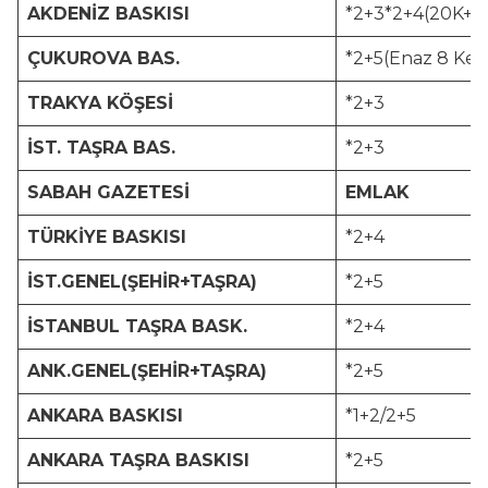
AKDENİZ BASKISI
*2+3*2+4(20K+1
ÇUKUROVA BAS.
*2+5(Enaz 8 Kel
TRAKYA KÖŞESİ
*2+3
İST. TAŞRA BAS.
*2+3
SABAH GAZETESİ
EMLAK
TÜRKİYE BASKISI
*2+4
İST.GENEL(ŞEHİR+TAŞRA)
*2+5
İSTANBUL TAŞRA BASK.
*2+4
ANK.GENEL(ŞEHİR+TAŞRA)
*2+5
ANKARA BASKISI
*1+2/2+5
ANKARA TAŞRA BASKISI
*2+5