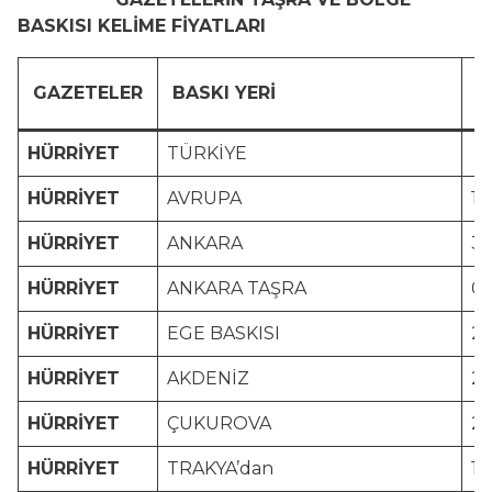
BASKISI KELİME FİYATLARI
GAZETELER
BASKI YERİ
K
HÜRRİYET
TÜRKİYE
8
HÜRRİYET
AVRUPA
1 
HÜRRİYET
ANKARA
3.
HÜRRİYET
ANKARA TAŞRA
0.
HÜRRİYET
EGE BASKISI
2.
HÜRRİYET
AKDENİZ
2.
HÜRRİYET
ÇUKUROVA
2.
HÜRRİYET
TRAKYA’dan
1.