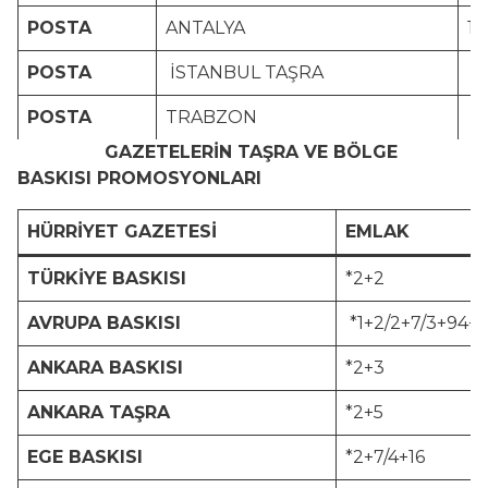
POSTA
ANTALYA
1.
POSTA
İSTANBUL TAŞRA
1
POSTA
TRABZON
1.
GAZETELERİN TAŞRA VE BÖLGE
BASKISI PROMOSYONLARI
HÜRRİYET GAZETESİ
EMLAK
TÜRKİYE BASKISI
*2+2
AVRUPA BASKISI
*1+2/2+7/3+94+1
ANKARA BASKISI
*2+3
ANKARA TAŞRA
*2+5
EGE BASKISI
*2+7/4+16