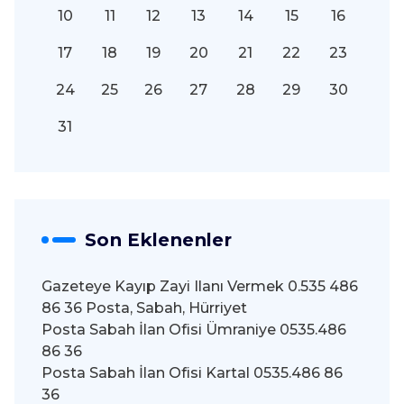
10
11
12
13
14
15
16
17
18
19
20
21
22
23
24
25
26
27
28
29
30
31
Son Eklenenler
Gazeteye Kayıp Zayi Ilanı Vermek 0.535 486
86 36 Posta, Sabah, Hürriyet
Posta Sabah İlan Ofisi Ümraniye 0535.486
86 36
Posta Sabah İlan Ofisi Kartal 0535.486 86
36