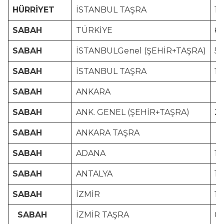
HÜRRİYET
İSTANBUL TAŞRA
1.
SABAH
TÜRKİYE
6.
SABAH
İSTANBULGenel (ŞEHİR+TAŞRA)
5.
SABAH
İSTANBUL TAŞRA
1.
SABAH
ANKARA
2
SABAH
ANK. GENEL (ŞEHİR+TAŞRA)
2.
SABAH
ANKARA TAŞRA
0.
SABAH
ADANA
1.
SABAH
ANTALYA
1.
SABAH
İZMİR
1.
SABAH
İZMİR TAŞRA
0.