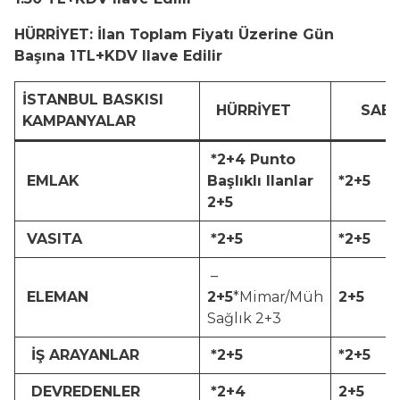
HÜRRİYET: İlan Toplam Fiyatı Üzerine Gün
Başına 1TL+KDV Ilave Edilir
İSTANBUL BASKISI
HÜRRİYET
SAB
KAMPANYALAR
*2+4
Punto
EMLAK
Başlıklı Ilanlar
*2+5
2+5
VASITA
*2+5
*2+5
–
ELEMAN
2+5
*Mimar/Müh
2+5
Sağlık 2+3
İŞ ARAYANLAR
*2+5
*2+5
DEVREDENLER
*2+4
2+5