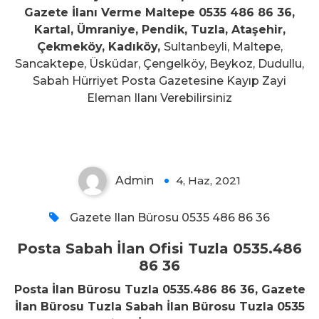
Gazete İlanı Verme Maltepe 0535 486 86 36,
Kartal, Ümraniye, Pendik, Tuzla, Ataşehir,
Çekmeköy, Kadıköy,
Sultanbeyli, Maltepe,
Sancaktepe, Üsküdar, Çengelköy, Beykoz, Dudullu,
Sabah Hürriyet Posta Gazetesine Kayıp Zayi
Posta Sabah İlan Ofisi Tuzla
Eleman Ilanı Verebilirsiniz
0535.486 86 36
Admin
4, Haz, 2021
0
Gazete Ilan Bürosu 0535 486 86 36
Posta Sabah İlan Ofisi Tuzla 0535.486
86 36
Posta İlan Bürosu Tuzla 0535.486 86 36, Gazete
İlan Bürosu Tuzla Sabah İlan Bürosu Tuzla 0535