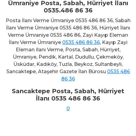
Ümraniye Posta, Sabah, Hürriyet İlanı
0535.486 86 36
Posta İlanı Verme Ümraniye 0535 486 86 36, Sabah
İlanı Verme Ümraniye 0535 486 86 36, Hürriyet İlanı
Verme Ümraniye 0535 486 86, Zayi Kayıp Eleman
İlanı Verme Ümraniye
0535 486 86 36
, Kayıp Zayi
Eleman Ilanı Verme, Posta, Sabah, Hürriyet,
Ümraniye, Pendik, Kartal, Dudullu, Çekmeköy,
Üsküdar, Kadıköy, Tuzla, Beykoz, Sultanbeyli,
Sancaktepe, Ataşehir Gazete İlan Bürosu
0535 486
86 36
Sancaktepe Posta, Sabah, Hürriyet
İlanı 0535 486 86 36
Beykoz Posta İlan Servisi 0535
0
486 86 36