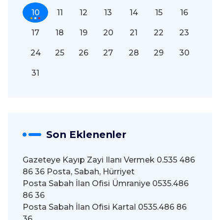
10
11
12
13
14
15
16
17
18
19
20
21
22
23
24
25
26
27
28
29
30
31
Son Eklenenler
Gazeteye Kayıp Zayi Ilanı Vermek 0.535 486
86 36 Posta, Sabah, Hürriyet
Posta Sabah İlan Ofisi Ümraniye 0535.486
86 36
Posta Sabah İlan Ofisi Kartal 0535.486 86
36