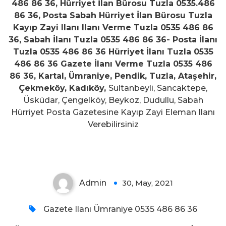
486 86 36, Hürriyet İlan Bürosu Tuzla 0535.486
86 36, Posta Sabah Hürriyet İlan Bürosu Tuzla
Kayıp Zayi Ilanı Ilanı Verme Tuzla 0535 486 86
36, Sabah İlanı Tuzla 0535 486 86 36- Posta İlanı
Tuzla 0535 486 86 36 Hürriyet İlanı Tuzla 0535
486 86 36 Gazete İlanı Verme Tuzla 0535 486
86 36, Kartal, Ümraniye, Pendik, Tuzla, Ataşehir,
Çekmeköy, Kadıköy,
Sultanbeyli, Sancaktepe,
Üsküdar, Çengelköy, Beykoz, Dudullu, Sabah
Hürriyet Posta Gazetesine Kayıp Zayi Eleman Ilanı
Ümraniye Posta, Sabah, Hürriyet
Verebilirsiniz
İlanı 0535.486 86 36
Admin
30, May, 2021
0
Gazete Ilanı Ümraniye 0535 486 86 36