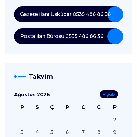
Gazete İlanı Üsküdar 0535 486 86 36
Posta İlan Bürosu 0535 486 86 36
Takvim
Ağustos 2026
« Şub
P
S
Ç
P
C
C
P
1
2
3
4
5
6
7
8
9