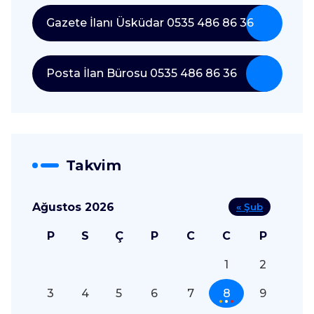
Gazete İlanı Üsküdar 0535 486 86 36
Posta İlan Bürosu 0535 486 86 36
Takvim
Ağustos 2026
« Şub
P
S
Ç
P
C
C
P
1
2
3
4
5
6
7
8
9