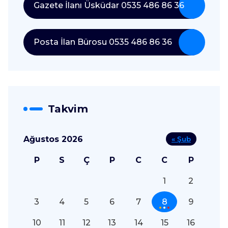
Gazete İlanı Üsküdar 0535 486 86 36
Posta İlan Bürosu 0535 486 86 36
Takvim
Ağustos 2026
« Şub
P
S
Ç
P
C
C
P
1
2
3
4
5
6
7
8
9
10
11
12
13
14
15
16