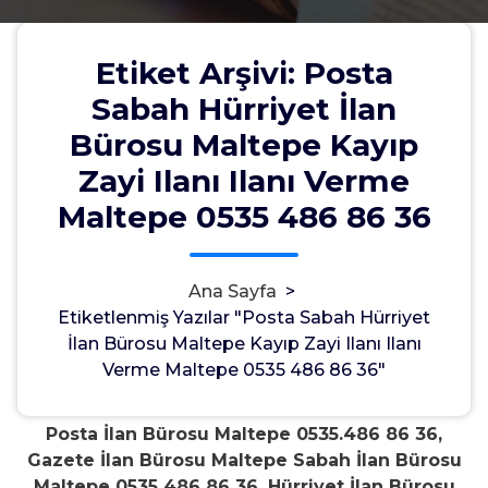
Etiket Arşivi: Posta
Sabah Hürriyet İlan
Posta Sabah Hürriyet İlan Ofisi
Bürosu Maltepe Kayıp
Maltepe 0535.486 86 36
Zayi Ilanı Ilanı Verme
Maltepe 0535 486 86 36
Admin
5, Haz, 2021
0
Ana Sayfa
>
Etiketlenmiş Yazılar "Posta Sabah Hürriyet
Gazete Ilan Bürosu 0535 486 86 36
İlan Bürosu Maltepe Kayıp Zayi Ilanı Ilanı
Posta Sabah Hürriyet İlan Ofisi
Verme Maltepe 0535 486 86 36"
Maltepe 0535.486 86 36
Posta İlan Bürosu Maltepe 0535.486 86 36,
Gazete İlan Bürosu Maltepe Sabah İlan Bürosu
Maltepe 0535 486 86 36, Hürriyet İlan Bürosu