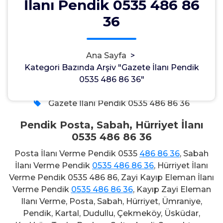
İlanı Pendik 0535 486 86
Pendik Posta, Sabah, Hürriyet
36
İlanı 0535 486 86 36
Ana Sayfa
>
Kategori Bazında Arşiv "Gazete İlanı Pendik
Admin
28, May, 2021
0535 486 86 36"
0
Gazete İlanı Pendik 0535 486 86 36
Pendik Posta, Sabah, Hürriyet İlanı
0535 486 86 36
Posta İlanı Verme Pendik 0535
486 86 36
, Sabah
İlanı Verme Pendik
0535 486 86 36
, Hürriyet İlanı
Verme Pendik 0535 486 86, Zayi Kayıp Eleman İlanı
Verme Pendik
0535 486 86 36
, Kayıp Zayi Eleman
Ilanı Verme, Posta, Sabah, Hürriyet, Ümraniye,
Pendik, Kartal, Dudullu, Çekmeköy, Üsküdar,