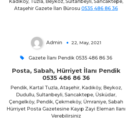
Kadıköy, Tuzla, Beykoz, Sultanbeyli, Sancaktepe,
Posta, Sabah, Hürriyet İlanı
Ataşehir Gazete İlan Bürosu
0535 486 86 36
Pendik 0535 486 86 36
Admin
22, May, 2021
0
Gazete İlanı Pendik 0535 486 86 36
Posta, Sabah, Hürriyet İlanı Pendik
0535 486 86 36
Pendik, Kartal Tuzla, Ataşehir, Kadıköy, Beykoz,
Dudullu, Sultanbeyli, Sancaktepe, Üsküdar,
Çengelköy, Pendik, Çekmeköy, Ümraniye, Sabah
Hürriyet Posta Gazetesine Kayıp Zayi Eleman Ilanı
Verebilirsiniz