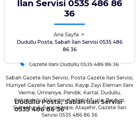
İlan Servisi 0535 486 86
Dudullu Posta, Sabah İlan Servisi
36
0535 486 86 36
Ana Sayfa
>
Dudullu Posta, Sabah İlan Servisi 0535 486
Admin
27, May, 2021
86 36
0
Gazete İlanı Dudullu 0535 486 86 36
Sabah Gazete Ilan Servisi, Posta Gazete İlan Servisi,
Hürriyet Gazete İlan Servisi, Kayıp Zayi Eleman Ilanı
Verme, Ümraniye, Pendik, Kartal, Dudullu,
Çekmeköy, Üsküdar, Kadıköy, Tuzla, Beykoz,
Dudullu Posta, Sabah İlan Servisi
Sultanbeyli, Sancaktepe, Ataşehir, Gazete İlan
0535 486 86 36
Servisi 0535 486 86 36