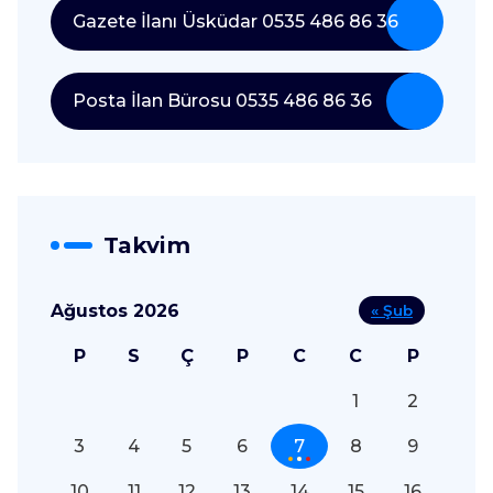
Gazete İlanı Üsküdar 0535 486 86 36
Posta İlan Bürosu 0535 486 86 36
Takvim
Ağustos 2026
« Şub
P
S
Ç
P
C
C
P
1
2
3
4
5
6
7
8
9
10
11
12
13
14
15
16