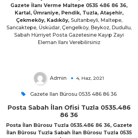
Gazete İlanı Verme Maltepe 0535 486 86 36,
Kartal, Ümraniye, Pendik, Tuzla, Ataşehir,
Çekmeköy, Kadıköy,
Sultanbeyli, Maltepe,
Sancaktepe, Üsküdar, Çengelköy, Beykoz, Dudullu,
Sabah Hürriyet Posta Gazetesine Kayıp Zayi
Posta Sabah İlan Ofisi Tuzla
Eleman Ilanı Verebilirsiniz
0535.486 86 36
Admin
4, Haz, 2021
0
Gazete Ilan Bürosu 0535 486 86 36
Posta Sabah İlan Ofisi Tuzla 0535.486
86 36
Posta İlan Bürosu Tuzla 0535.486 86 36, Gazete
İlan Bürosu Tuzla Sabah İlan Bürosu Tuzla 0535