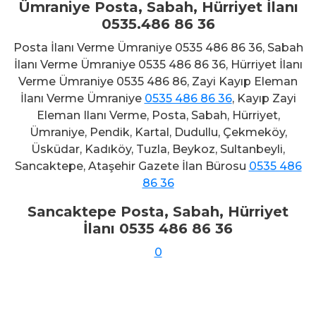
Ümraniye Posta, Sabah, Hürriyet İlanı
0535.486 86 36
Posta İlanı Verme Ümraniye 0535 486 86 36, Sabah
İlanı Verme Ümraniye 0535 486 86 36, Hürriyet İlanı
Verme Ümraniye 0535 486 86, Zayi Kayıp Eleman
İlanı Verme Ümraniye
0535 486 86 36
, Kayıp Zayi
Eleman Ilanı Verme, Posta, Sabah, Hürriyet,
Ümraniye, Pendik, Kartal, Dudullu, Çekmeköy,
Üsküdar, Kadıköy, Tuzla, Beykoz, Sultanbeyli,
Sancaktepe, Ataşehir Gazete İlan Bürosu
0535 486
86 36
Sancaktepe Posta, Sabah, Hürriyet
İlanı 0535 486 86 36
Beykoz Posta İlan Servisi 0535
0
486 86 36