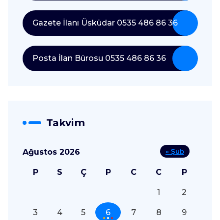
Gazete İlanı Üsküdar 0535 486 86 36
Posta İlan Bürosu 0535 486 86 36
Takvim
Ağustos 2026
« Şub
P
S
Ç
P
C
C
P
1
2
3
4
5
6
7
8
9