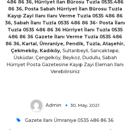
486 86 36, Hürriyet İlan Bürosu Tuzla 0535.486
86 36, Posta Sabah Hürriyet İlan Bürosu Tuzla
Kayıp Zayi Ilanı Ilanı Verme Tuzla 0535 486 86
36, Sabah İlanı Tuzla 0535 486 86 36- Posta İlanı
Tuzla 0535 486 86 36 Hürriyet İlanı Tuzla 0535
486 86 36 Gazete İlanı Verme Tuzla 0535 486
86 36, Kartal, Ümraniye, Pendik, Tuzla, Ataşehir,
Çekmeköy, Kadıköy,
Sultanbeyli, Sancaktepe,
Üsküdar, Çengelköy, Beykoz, Dudullu, Sabah
Hürriyet Posta Gazetesine Kayıp Zayi Eleman Ilanı
Ümraniye Posta, Sabah, Hürriyet
Verebilirsiniz
İlanı 0535.486 86 36
Admin
30, May, 2021
0
Gazete Ilanı Ümraniye 0535 486 86 36