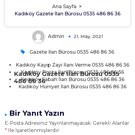
Ana Sayfa
>
486 86 36
Kadıköy Gazete İlan Bürosu 0535 486 86 36
Admin
21, May, 2021
0
Gazete Ilan Bürosu 0535 486 86 36
Kadıköy Kayıp Zayi İlanı Verme 0535 486 86 36
Kadıköy Posta İlan Bürosu 0535 486 86 36
Kadıköy Gazete İlan Bürosu 0535
Kadıköy Sabah İlan Bürosu 0535 486 86 36
486 86 36
Kadıköy Hürriyet İlan Bürosu 0535 486 86 36
Bir Yanıt Yazın
E-Posta Adresiniz Yayınlanmayacak.
Gerekli Alanlar
*
Ile Işaretlenmişlerdir