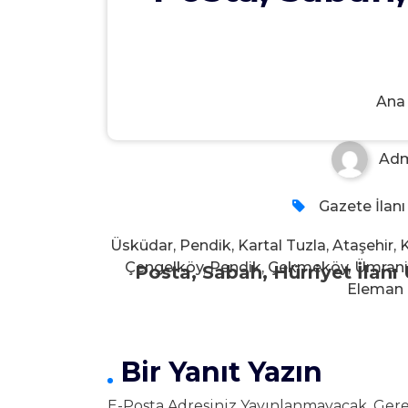
Posta, Sabah, Hürriyet İlanı
Ana
Ad
Gazete İlan
Üsküdar, Pendik, Kartal Tuzla, Ataşehir, 
Çengelköy, Pendik, Çekmeköy, Ümraniy
Posta, Sabah, Hürriyet İlan
Eleman I
Bir Yanıt Yazın
E-Posta Adresiniz Yayınlanmayacak.
Gere