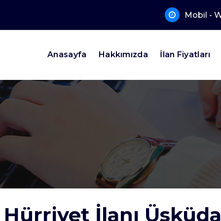
Mobil - 
Anasayfa
Hakkımızda
İlan Fiyatları
zete Ilan Bürosu, Ilan Bürosu, Posta Ilan Bürosu, Posta Ilan Bürosu, Posta Gazete Ila
an Bürosu
 Hürriyet İlanı Üsküd