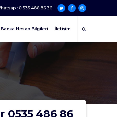
Whatsap : 0 535 486 86 36
Banka Hesap Bilgileri
İletişim
nı, Ilan Bürosu, Gazete Ilan Bürosu Gazete Ilan Ofisi, Gazete Ilan Bürosu, Ilan Büros
ar 0535 486 86