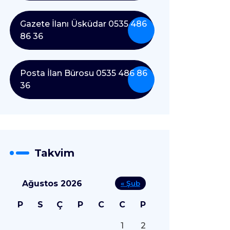
Gazete İlanı Üsküdar 0535 486
86 36
Posta İlan Bürosu 0535 486 86
36
Takvim
Ağustos 2026
« Şub
P
S
Ç
P
C
C
P
1
2