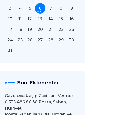
3
4
5
6
7
8
9
10
11
12
13
14
15
16
17
18
19
20
21
22
23
24
25
26
27
28
29
30
31
Son Eklenenler
Gazeteye Kayıp Zayi Ilanı Vermek
0.535 486 86 36 Posta, Sabah,
Hürriyet
Posta Sabah İlan Ofisi Ümraniye