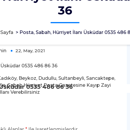
36
 Üsküdar 0535 486 86 36
 Sayfa
>
Posta, Sabah, Hürriyet İlanı Üsküdar 0535 486 
min
22, May, 2021
0
ı Üsküdar 0535 486 86 36
Kadıköy, Beykoz, Dudullu, Sultanbeyli, Sancaktepe,
e, Sabah Hürriyet Posta Gazetesine Kayıp Zayi
ı Üsküdar 0535 486 86 36
lanı Verebilirsiniz
kli Alanlar
*
Ile Işaretlenmişlerdir